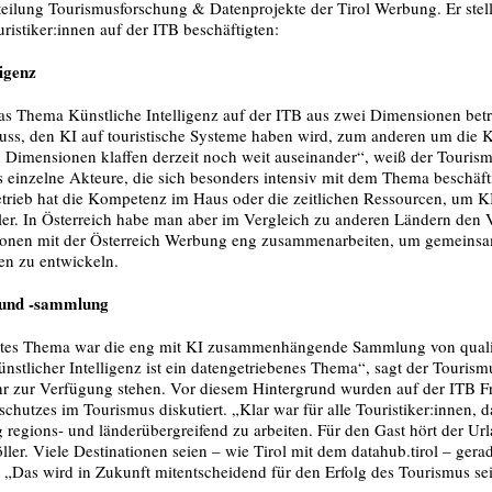
teilung Tourismusforschung & Datenprojekte der Tirol Werbung. Er stellt
istiker:innen auf der ITB beschäftigten:
ligenz
as Thema Künstliche Intelligenz auf der ITB aus zwei Dimensionen betr
luss, den KI auf touristische Systeme haben wird, zum anderen um die 
 Dimensionen klaffen derzeit noch weit auseinander“, weiß der Tourismu
 einzelne Akteure, die sich besonders intensiv mit dem Thema beschäft
Betrieb hat die Kompetenz im Haus oder die zeitlichen Ressourcen, um 
er. In Österreich habe man aber im Vergleich zu anderen Ländern den Vo
onen mit der Österreich Werbung eng zusammenarbeiten, um gemeinsam
en zu entwickeln.
 und -sammlung
iertes Thema war die eng mit KI zusammenhängende Sammlung von qualit
nstlicher Intelligenz ist ein datengetriebenes Thema“, sagt der Tourism
ihr zur Verfügung stehen. Vor diesem Hintergrund wurden auf der ITB F
chutzes im Tourismus diskutiert. „Klar war für alle Touristiker:innen, 
 regions- und länderübergreifend zu arbeiten. Für den Gast hört der Url
ler. Viele Destinationen seien – wie Tirol mit dem datahub.tirol – gera
Das wird in Zukunft mitentscheidend für den Erfolg des Tourismus sein