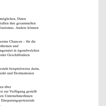
ermöglichen, Daten
chaften ihre gesammelten
 Tourismus. Andere können
norme Chancen – für die
tsthemen und
ungenutzt in irgendwelchen
oder Geschäftsideen
steht beispielsweise darin,
lenkt und Destinationen
gen über
n zur Verfügung gestellt
nten UnternehmerInnen
e Einsparungspotenziale
n.