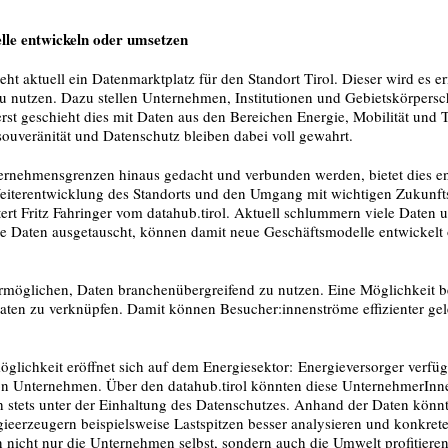
le entwickeln oder umsetzen
teht aktuell ein Datenmarktplatz für den Standort Tirol. Dieser wird es 
zu nutzen. Dazu stellen Unternehmen, Institutionen und Gebietskörpers
rst geschieht dies mit Daten aus den Bereichen Energie, Mobilität und
ouveränität und Datenschutz bleiben dabei voll gewahrt.
rnehmensgrenzen hinaus gedacht und verbunden werden, bietet dies e
eiterentwicklung des Standorts und den Umgang mit wichtigen Zukunf
ert Fritz Fahringer vom datahub.tirol. Aktuell schlummern viele Daten 
 Daten ausgetauscht, können damit neue Geschäftsmodelle entwickelt 
ermöglichen, Daten branchenübergreifend zu nutzen. Eine Möglichkeit be
daten zu verknüpfen. Damit können Besucher:innenströme effizienter ge
lichkeit eröffnet sich auf dem Energiesektor: Energieversorger verfü
n Unternehmen. Über den datahub.tirol könnten diese UnternehmerInne
ch stets unter der Einhaltung des Datenschutzes. Anhand der Daten kön
ieerzeugern beispielsweise Lastspitzen besser analysieren und konkret
 nicht nur die Unternehmen selbst, sondern auch die Umwelt profitiere