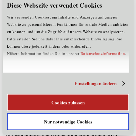
Vorträge und Praxisimpulse rund um das Thema Digitale
Diese Webseite verwendet Cookies
Transformation, Datenstruktur und die Implementierung
von KI umfasst oder der Onsight Ventures Investors Day.
Wir verwenden Cookies, um Inhalte und Anzeigen auf unserer
Website zu personalisieren, Funktionen für soziale Medien anbieten
Mehr Details und viele weitere spannende
zu können und um die Zugriffe auf unsere Website zu analysieren.
Programmpunkte unter:
Tiroler Innovationswoche 2025 |
Bitte erteilen Sie uns dafür Ihre entsprechende Einwilligung, Sie
Lebensraum Tirol Holding GmbH
können diese jederzeit ändern oder widerrufen.
Datenschutzinformation
Nähere Information finden Sie in unserer
.
Tiroler Innovationstag zum Abschluss
Den Abschluss einer intensiven Woche wird der
Innovationstag im congresspark igls bilden. Die
Einstellungen ändern
Veranstaltung bietet Unternehmen, der Politik und
diversen Institutionen und Einrichtungen Zeit sich
auszutauschen, neue Kontakte zu knüpfen und bestehende
Cookies zulassen
Netzwerke zu festigen. Unter anderem wird die
Standortagentur Tirol auch ihr Angebots- und
Nur notwendige Cookies
Serviceportfolio präsentieren.
Die Höhepunkte der Tiroler Innovationswoche 2025