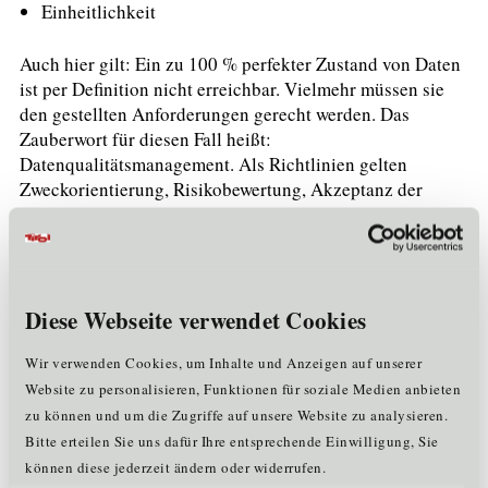
Einheitlichkeit
Auch hier gilt: Ein zu 100 % perfekter Zustand von Daten
ist per Definition nicht erreichbar. Vielmehr müssen sie
den gestellten Anforderungen gerecht werden. Das
Zauberwort für diesen Fall heißt:
Datenqualitätsmanagement. Als Richtlinien gelten
Zweckorientierung, Risikobewertung, Akzeptanz der
Stakeholder und Nutzer:innen, Ausgewogenheit und
fortschreitende Verbesserung.
„Dirty Data“ vernichtet Werte
Diese Webseite verwendet Cookies
Vorbildliches Qualitätsmanagement, beispielsweise in
einem mittelständischen Tiroler Maschinenbau-Betrieb,
Wir verwenden Cookies, um Inhalte und Anzeigen auf unserer
erkennt nicht nur die ungenügende Messtoleranz beim
Website zu personalisieren, Funktionen für soziale Medien anbieten
hochpräzisen Nachbearbeiten einer Kurbelwelle, sondern
zu können und um die Zugriffe auf unsere Website zu analysieren.
auch „Dirty Data“. Unter diesem Begriff versammeln sich
Bitte erteilen Sie uns dafür Ihre entsprechende Einwilligung, Sie
alle digitalen Informationen, die fehlerbehaftet,
können diese jederzeit ändern oder widerrufen.