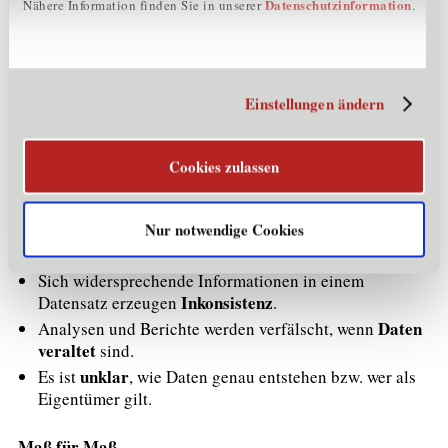
unvollständig, inkonsistent oder nicht mehr aktuell sind.
Datenschutzinformation
Nähere Information finden Sie in unserer
.
Ein mangelhafter Datenvorrat führt zu falschen
Maßnahmen, verringert die Aussagekraft von Berichten
und die Effizienz von Geschäftsprozessen. Ein Großteil
„schmutziger Daten“ ist hausgemacht, Mensch und
Einstellungen ändern
Technik spielen oft zusammen:
Duplikaten
Bei
existieren mehrere Kopien eines
Cookies zulassen
Datensatzes, was zu Redundanz führt.
fehlen Werte
Manchmal
, wenn Felder nicht befüllt
Nur notwendige Cookies
werden, oder Maschinen haben unlesbare Daten
ausgegeben.
Sich widersprechende Informationen in einem
Inkonsistenz
Datensatz erzeugen
.
Daten
Analysen und Berichte werden verfälscht, wenn
veraltet
sind.
unklar
Es ist
, wie Daten genau entstehen bzw. wer als
Eigentümer gilt.
Maß für Maß