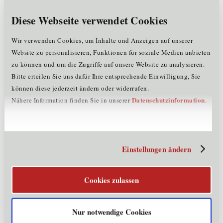
digitale Vermittlungsdienste erreicht werden soll. Illegale
Inhalte oder etwa negativ auffallendes Nutzerverhalten
Diese Webseite verwendet Cookies
werden damit künftig einheitlich behandelt und bestraft.
Wir verwenden Cookies, um Inhalte und Anzeigen auf unserer
Nutzung von Digitalen Daten
Website zu personalisieren, Funktionen für soziale Medien anbieten
zu können und um die Zugriffe auf unsere Website zu analysieren.
Zahlreiche nicht personenbezogene Daten stehen weltweit
Bitte erteilen Sie uns dafür Ihre entsprechende Einwilligung, Sie
zur Verfügung. Viele davon bleiben jedoch ungenutzt
können diese jederzeit ändern oder widerrufen.
oder sind sind nur großen Unternehmen zugänglich.
Datenschutzinformation
Nähere Information finden Sie in unserer
.
Genau das soll der Data Act ändern. Er sorgt für eine
gerechte Verteilung der Wertschöpfung aus nicht-
privaten Daten: Privatpersonen und gewerbliche
Nutzer:innen sollen ein Recht auf Zugang und Weitergabe
von solchen Daten erhalten. Herausfordernd ist beim Data
Einstellungen ändern
Act vor allem, Belange der Datenschutzgrundverordnung
(DSGVO) einzuhalten.
Cookies zulassen
Verwaltung von Digitalen Daten
Nur notwendige Cookies
Mithilfe dieses europäischen Datenaustauschmodells soll