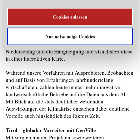
Intelligenz
stellt die Software auch Wechselwirkungen
zwischen den Apfelsorten und den Anbauanlagen fest.
Konkret kann dann identifiziert werden, welche Sorte in
Cookies zulassen
welchem Anbaugebiet, ja sogar in welcher Parzelle,
aufgrund von erfassten Daten angepflanzt werden sollte.
Nur notwendige Cookies
Ein Webportal analysiert zusätzlich standortspezifische
Anbauinformationen wie die Sonneneinstrahlung, den
Niederschlag und die Hangneigung und visualisiert diese
in einer interaktiven Karte.
Während unsere Vorfahren mit Ausprobieren, Beobachten
und auf Basis von Erfahrungen jahrhundertelang
wirtschafteten, zählen heute immer mehr innovative
landwirtschaftliche Betriebe auf die Daten aus dem All.
Mit Blick auf die stets deutlicher werdenden
Auswirkungen der Klimakrise entstehen dabei deutliche
Vorteile auch hinsichtlich des Faktors Zeit.
Tirol – globaler Vorreiter mit GeoVille
Mit vergleichbaren Projekten sowie weiteren