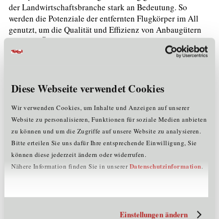
der Landwirtschaftsbranche stark an Bedeutung. So
werden die Potenziale der entfernten Flugkörper im All
genutzt, um die Qualität und Effizienz von Anbaugütern
wie etwa Äpfeln zu beurteilen.
Mit dem Anfang 2021 von Versuchs- und
Forschungszentren, IT-Unternehmen sowie einer Bank ins
Leben gerufenen Projekt KULTIVAS bekommen
Diese Webseite verwendet Cookies
Betreibende von Südtiroler Apfelanlangen datenbasierte
Hilfestellung für den täglichen Landwirtschaftsbetrieb
Wir verwenden Cookies, um Inhalte und Anzeigen auf unserer
sowie für verbesserte Prognosestellungen. Dadurch sind
Website zu personalisieren, Funktionen für soziale Medien anbieten
sie innovativ gerüstet, um das Produktivitätsmaß mit den
zu können und um die Zugriffe auf unsere Website zu analysieren.
sich verändernden klimatischen Bedingungen von der
Bitte erteilen Sie uns dafür Ihre entsprechende Einwilligung, Sie
Apfelsorte bis zur Apfelernte hochzuhalten oder auf
können diese jederzeit ändern oder widerrufen.
agrarwirtschaftliche Neugestaltungen effizient
Datenschutzinformation
Nähere Information finden Sie in unserer
.
einzugehen.
Eine auf Big Data basierte Software sammelt, verarbeitet
und analysiert dabei Daten. Mit Hilfe von
künstlicher
Einstellungen ändern